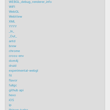
WEBGL_debug_renderer_info
WIFI
WebGL
WebView
XML
YYYY
_In_
_Out_
antd
brew
chrome
cross-env
dom4j
druid
experimental-webgl
fit
flavor
fullgc
github api
hexo
iOS
ip
libjpeg-turbo