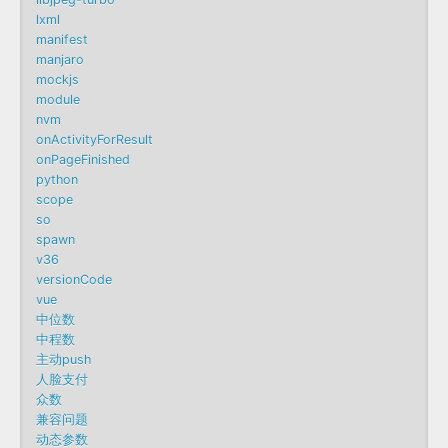
lxml
manifest
manjaro
mockjs
module
nvm
onActivityForResult
onPageFinished
python
scope
so
spawn
v36
versionCode
vue
中位数
中程数
主动push
人脸支付
众数
兼容问题
动态参数