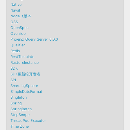
Native
Naval
Node.js版本
OSS
OpenSpec
Override
Phoenix Query Server 6.0.0
Qualifier
Redis
RestTemplate
RestoreInstance
SDK
SDK更新给开发者
SPI
ShardingSphere
SimpleDateFormat
Singleton
Spring
SpringBatch
StepScope
ThreadPoolExecutor
Time Zone