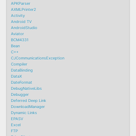
APKParser
AXMLPrinter2
Activity
Android TV
AndroidStudio
Aviator
BCM4331
Bean
C++
CJCommunicationsException
Compiler
DataBinding
DataX
DateFormat
DebugNativeLibs
Debugger
Deferred Deep Link
DownloadManager
Dynamic Links
EPASV
Excel
FTP