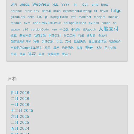
WebView
WIFI
WebGL
XML
YYYY
_In_
_Out_
antd
brew
fullgc
chrome
cross-env
dom4j
druid
experimental-webgl
fit
flavor
github api
hexo
iOS
ip
libjpeg-turbo
lxml
manifest
manjaro
mockjs
module
nvm
onActivityForResult
onPageFinished
python
scope
so
人脸支付
spawn
v36
versionCode
vue
中位数
中程数
主动push
众数
兼容问题
动态参数
同步支付
命名空间
均值
多形参
头文件
如何主动PUSH
宽表
异步支付
引流
支付
数据决策
春运交通情况
智能硬件
横表
有缺陷的OpenSSL版本
权限
极差
构造函数
模板
水印
用户体验
纵表
窄表
竖表
蓝牙
资费套餐
香港卡
归档
四月 2026
二月 2026
一月 2026
十二月 2025
六月 2025
二月 2025
五月 2024