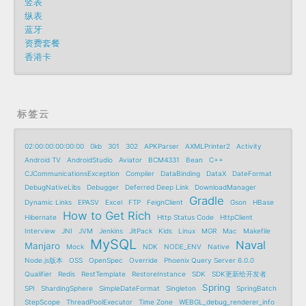
竖表
纵表
蓝牙
资费套餐
香港卡
标签云
02:00:00:00:00:00
0kb
301
302
APKParser
AXMLPrinter2
Activity
Android TV
AndroidStudio
Aviator
BCM4331
Bean
C++
CJCommunicationsException
Compiler
DataBinding
DataX
DateFormat
DebugNativeLibs
Debugger
Deferred Deep Link
DownloadManager
Gradle
Dynamic Links
EPASV
Excel
FTP
FeignClient
Gson
HBase
How to Get Rich
Hibernate
Http Status Code
HttpClient
Interview
JNI
JVM
Jenkins
JitPack
Kids
Linux
MGR
Mac
Makefile
MySQL
Naval
Manjaro
Mock
NDK
NODE_ENV
Native
Node.js版本
OSS
OpenSpec
Override
Phoenix Query Server 6.0.0
Qualifier
Redis
RestTemplate
RestoreInstance
SDK
SDK更新给开发者
Spring
SPI
ShardingSphere
SimpleDateFormat
Singleton
SpringBatch
StepScope
ThreadPoolExecutor
Time Zone
WEBGL_debug_renderer_info