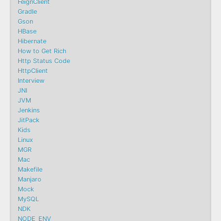
FeignClient
Gradle
Gson
HBase
Hibernate
How to Get Rich
Http Status Code
HttpClient
Interview
JNI
JVM
Jenkins
JitPack
Kids
Linux
MGR
Mac
Makefile
Manjaro
Mock
MySQL
NDK
NODE_ENV