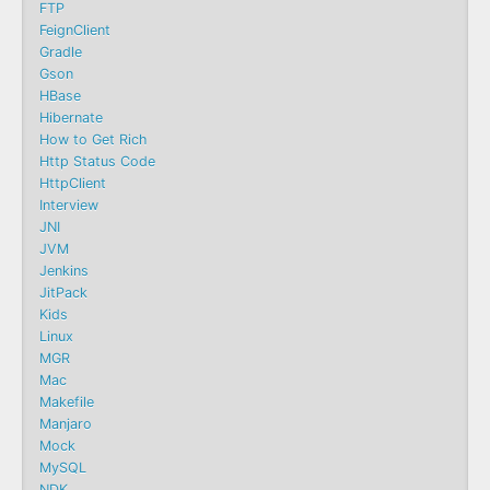
FTP
FeignClient
Gradle
Gson
HBase
Hibernate
How to Get Rich
Http Status Code
HttpClient
Interview
JNI
JVM
Jenkins
JitPack
Kids
Linux
MGR
Mac
Makefile
Manjaro
Mock
MySQL
NDK