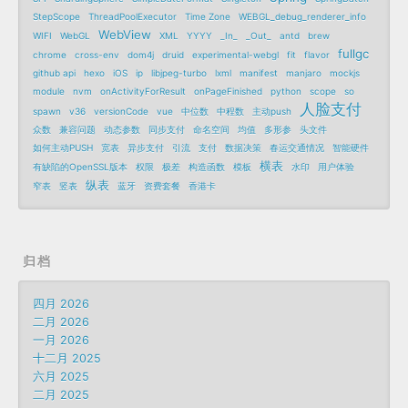
StepScope
ThreadPoolExecutor
Time Zone
WEBGL_debug_renderer_info
WebView
WIFI
WebGL
XML
YYYY
_In_
_Out_
antd
brew
fullgc
chrome
cross-env
dom4j
druid
experimental-webgl
fit
flavor
github api
hexo
iOS
ip
libjpeg-turbo
lxml
manifest
manjaro
mockjs
module
nvm
onActivityForResult
onPageFinished
python
scope
so
人脸支付
spawn
v36
versionCode
vue
中位数
中程数
主动push
众数
兼容问题
动态参数
同步支付
命名空间
均值
多形参
头文件
如何主动PUSH
宽表
异步支付
引流
支付
数据决策
春运交通情况
智能硬件
横表
有缺陷的OpenSSL版本
权限
极差
构造函数
模板
水印
用户体验
纵表
窄表
竖表
蓝牙
资费套餐
香港卡
归档
四月 2026
二月 2026
一月 2026
十二月 2025
六月 2025
二月 2025