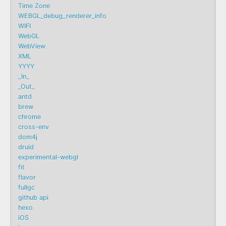
Time Zone
WEBGL_debug_renderer_info
WIFI
WebGL
WebView
XML
YYYY
_In_
_Out_
antd
brew
chrome
cross-env
dom4j
druid
experimental-webgl
fit
flavor
fullgc
github api
hexo
iOS