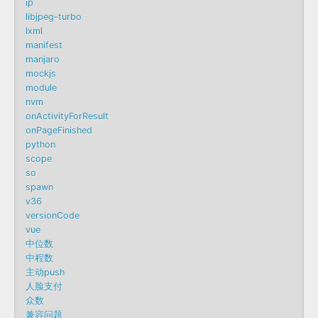
ip
libjpeg-turbo
lxml
manifest
manjaro
mockjs
module
nvm
onActivityForResult
onPageFinished
python
scope
so
spawn
v36
versionCode
vue
中位数
中程数
主动push
人脸支付
众数
兼容问题