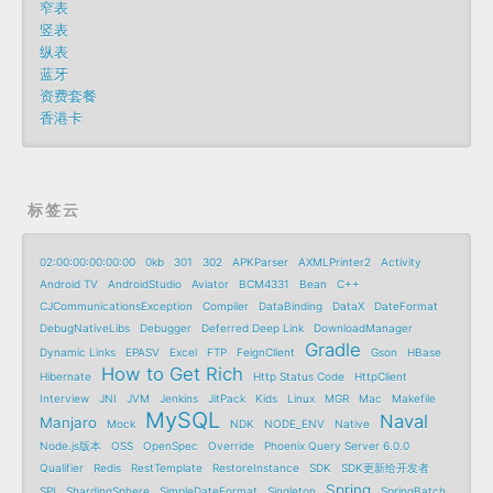
窄表
竖表
纵表
蓝牙
资费套餐
香港卡
标签云
02:00:00:00:00:00
0kb
301
302
APKParser
AXMLPrinter2
Activity
Android TV
AndroidStudio
Aviator
BCM4331
Bean
C++
CJCommunicationsException
Compiler
DataBinding
DataX
DateFormat
DebugNativeLibs
Debugger
Deferred Deep Link
DownloadManager
Gradle
Dynamic Links
EPASV
Excel
FTP
FeignClient
Gson
HBase
How to Get Rich
Hibernate
Http Status Code
HttpClient
Interview
JNI
JVM
Jenkins
JitPack
Kids
Linux
MGR
Mac
Makefile
MySQL
Naval
Manjaro
Mock
NDK
NODE_ENV
Native
Node.js版本
OSS
OpenSpec
Override
Phoenix Query Server 6.0.0
Qualifier
Redis
RestTemplate
RestoreInstance
SDK
SDK更新给开发者
Spring
SPI
ShardingSphere
SimpleDateFormat
Singleton
SpringBatch