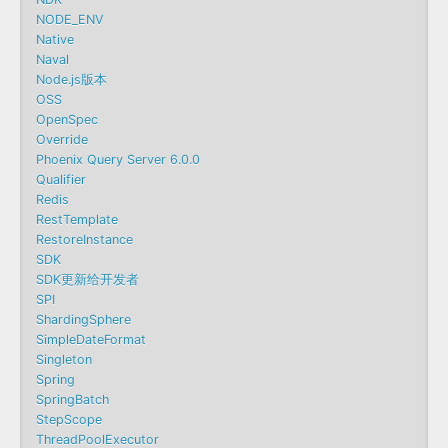
NODE_ENV
Native
Naval
Node.js版本
OSS
OpenSpec
Override
Phoenix Query Server 6.0.0
Qualifier
Redis
RestTemplate
RestoreInstance
SDK
SDK更新给开发者
SPI
ShardingSphere
SimpleDateFormat
Singleton
Spring
SpringBatch
StepScope
ThreadPoolExecutor