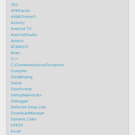
302
APKParser
AXMLPrinter2
Activity
Android TV
AndroidStudio
Aviator
BCM4331
Bean
C++
CJCommunicationsException
Compiler
DataBinding
DataX
DateFormat
DebugNativeLibs
Debugger
Deferred Deep Link
DownloadManager
Dynamic Links
EPASV
Excel