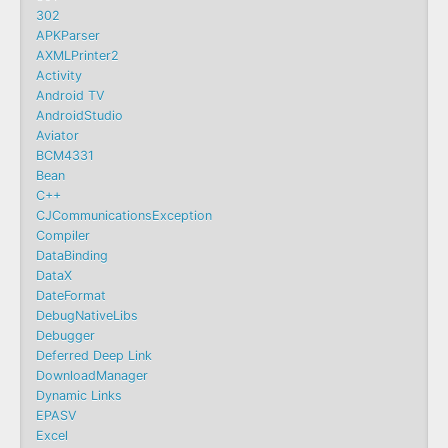
302
APKParser
AXMLPrinter2
Activity
Android TV
AndroidStudio
Aviator
BCM4331
Bean
C++
CJCommunicationsException
Compiler
DataBinding
DataX
DateFormat
DebugNativeLibs
Debugger
Deferred Deep Link
DownloadManager
Dynamic Links
EPASV
Excel