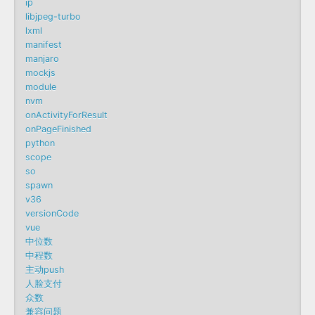
ip
libjpeg-turbo
lxml
manifest
manjaro
mockjs
module
nvm
onActivityForResult
onPageFinished
python
scope
so
spawn
v36
versionCode
vue
中位数
中程数
主动push
人脸支付
众数
兼容问题