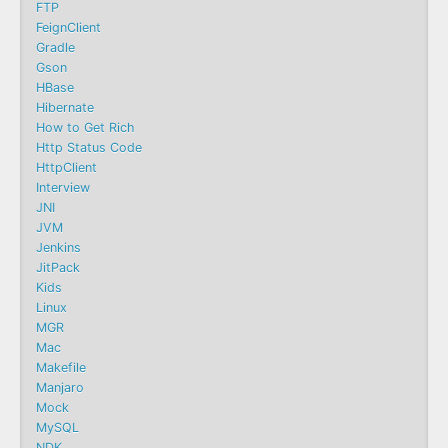
FTP
FeignClient
Gradle
Gson
HBase
Hibernate
How to Get Rich
Http Status Code
HttpClient
Interview
JNI
JVM
Jenkins
JitPack
Kids
Linux
MGR
Mac
Makefile
Manjaro
Mock
MySQL
NDK