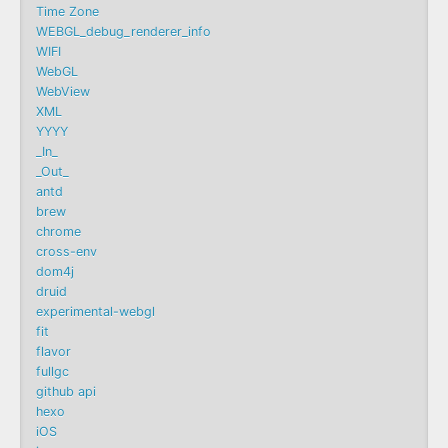
Time Zone
WEBGL_debug_renderer_info
WIFI
WebGL
WebView
XML
YYYY
_In_
_Out_
antd
brew
chrome
cross-env
dom4j
druid
experimental-webgl
fit
flavor
fullgc
github api
hexo
iOS