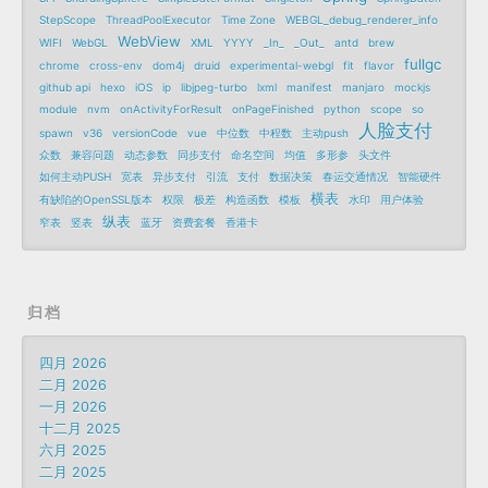
StepScope
ThreadPoolExecutor
Time Zone
WEBGL_debug_renderer_info
WebView
WIFI
WebGL
XML
YYYY
_In_
_Out_
antd
brew
fullgc
chrome
cross-env
dom4j
druid
experimental-webgl
fit
flavor
github api
hexo
iOS
ip
libjpeg-turbo
lxml
manifest
manjaro
mockjs
module
nvm
onActivityForResult
onPageFinished
python
scope
so
人脸支付
spawn
v36
versionCode
vue
中位数
中程数
主动push
众数
兼容问题
动态参数
同步支付
命名空间
均值
多形参
头文件
如何主动PUSH
宽表
异步支付
引流
支付
数据决策
春运交通情况
智能硬件
横表
有缺陷的OpenSSL版本
权限
极差
构造函数
模板
水印
用户体验
纵表
窄表
竖表
蓝牙
资费套餐
香港卡
归档
四月 2026
二月 2026
一月 2026
十二月 2025
六月 2025
二月 2025