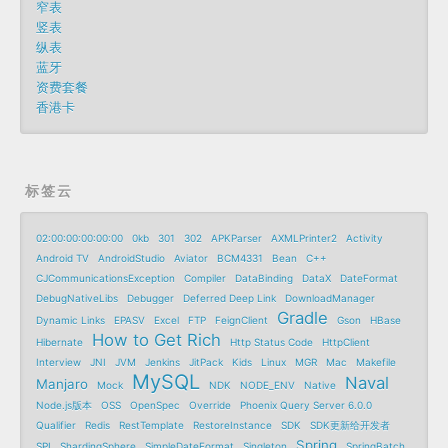
窄表
竖表
纵表
蓝牙
资费套餐
香港卡
标签云
02:00:00:00:00:00
0kb
301
302
APKParser
AXMLPrinter2
Activity
Android TV
AndroidStudio
Aviator
BCM4331
Bean
C++
CJCommunicationsException
Compiler
DataBinding
DataX
DateFormat
DebugNativeLibs
Debugger
Deferred Deep Link
DownloadManager
Gradle
Dynamic Links
EPASV
Excel
FTP
FeignClient
Gson
HBase
How to Get Rich
Hibernate
Http Status Code
HttpClient
Interview
JNI
JVM
Jenkins
JitPack
Kids
Linux
MGR
Mac
Makefile
MySQL
Naval
Manjaro
Mock
NDK
NODE_ENV
Native
Node.js版本
OSS
OpenSpec
Override
Phoenix Query Server 6.0.0
Qualifier
Redis
RestTemplate
RestoreInstance
SDK
SDK更新给开发者
Spring
SPI
ShardingSphere
SimpleDateFormat
Singleton
SpringBatch