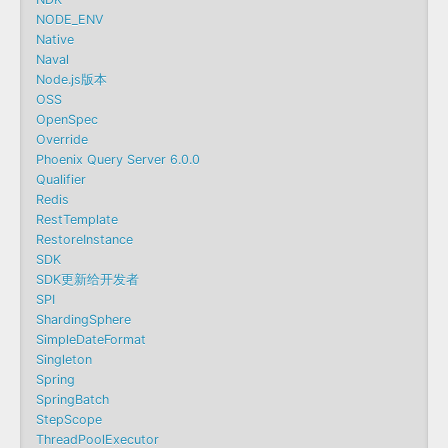
NODE_ENV
Native
Naval
Node.js版本
OSS
OpenSpec
Override
Phoenix Query Server 6.0.0
Qualifier
Redis
RestTemplate
RestoreInstance
SDK
SDK更新给开发者
SPI
ShardingSphere
SimpleDateFormat
Singleton
Spring
SpringBatch
StepScope
ThreadPoolExecutor