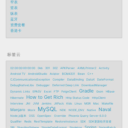
窄表
竖表
纵表
蓝牙
资费套餐
香港卡
标签云
02:00:00:00:00:00
0kb
301
302
APKParser
AXMLPrinter2
Activity
Android TV
AndroidStudio
Aviator
BCM4331
Bean
C++
CJCommunicationsException
Compiler
DataBinding
DataX
DateFormat
DebugNativeLibs
Debugger
Deferred Deep Link
DownloadManager
Gradle
Dynamic Links
EPASV
Excel
FTP
FeignClient
Gson
HBase
How to Get Rich
Hibernate
Http Status Code
HttpClient
Interview
JNI
JVM
Jenkins
JitPack
Kids
Linux
MGR
Mac
Makefile
MySQL
Naval
Manjaro
Mock
NDK
NODE_ENV
Native
Node.js版本
OSS
OpenSpec
Override
Phoenix Query Server 6.0.0
Qualifier
Redis
RestTemplate
RestoreInstance
SDK
SDK更新给开发者
Spring
SPI
ShardingSphere
SimpleDateFormat
Singleton
SpringBatch