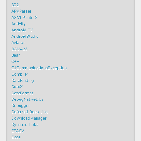
302
APKParser
AXMLPrinter2
Activity
Android TV
AndroidStudio
Aviator
BCM4331
Bean
C++
CJCommunicationsException
Compiler
DataBinding
DataX
DateFormat
DebugNativeLibs
Debugger
Deferred Deep Link
DownloadManager
Dynamic Links
EPASV
Excel