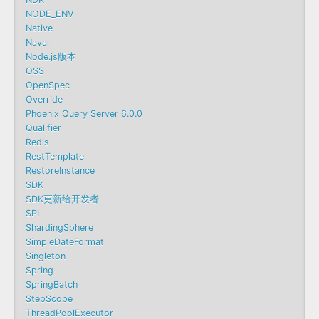
NODE_ENV
Native
Naval
Node.js版本
OSS
OpenSpec
Override
Phoenix Query Server 6.0.0
Qualifier
Redis
RestTemplate
RestoreInstance
SDK
SDK更新给开发者
SPI
ShardingSphere
SimpleDateFormat
Singleton
Spring
SpringBatch
StepScope
ThreadPoolExecutor