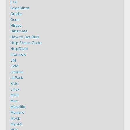
FTP
FeignClient
Gradle
Gson
HBase
Hibernate
How to Get Rich
Http Status Code
HttpClient
Interview
JNI
JVM
Jenkins
JitPack
Kids
Linux
MGR
Mac
Makefile
Manjaro
Mock
MySQL
NDK