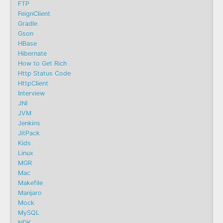
FTP
FeignClient
Gradle
Gson
HBase
Hibernate
How to Get Rich
Http Status Code
HttpClient
Interview
JNI
JVM
Jenkins
JitPack
Kids
Linux
MGR
Mac
Makefile
Manjaro
Mock
MySQL
NDK