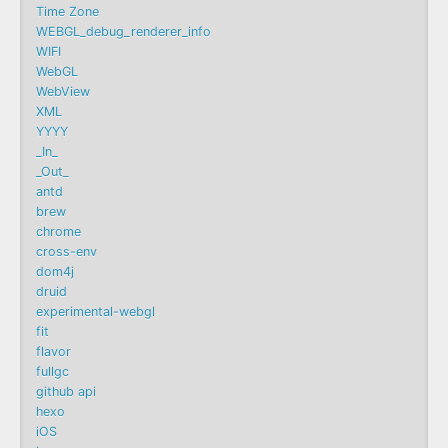
Time Zone
WEBGL_debug_renderer_info
WIFI
WebGL
WebView
XML
YYYY
_In_
_Out_
antd
brew
chrome
cross-env
dom4j
druid
experimental-webgl
fit
flavor
fullgc
github api
hexo
iOS