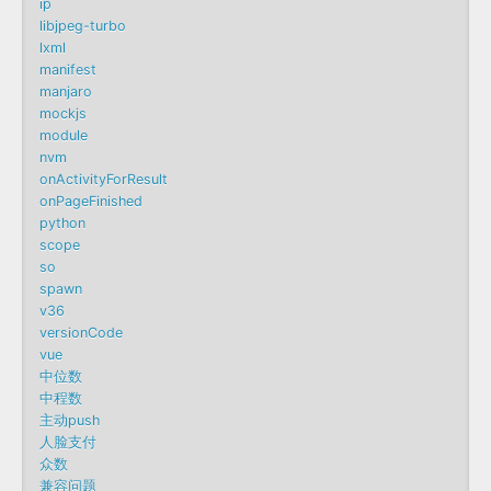
ip
libjpeg-turbo
lxml
manifest
manjaro
mockjs
module
nvm
onActivityForResult
onPageFinished
python
scope
so
spawn
v36
versionCode
vue
中位数
中程数
主动push
人脸支付
众数
兼容问题