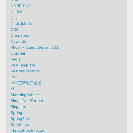
NODE_ENV
Native
Naval
Node.js版本
OSS
OpenSpec
Override
Phoenix Query Server 6.0.0
Qualifier
Redis
RestTemplate
RestoreInstance
SDK
SDK更新给开发者
SPI
ShardingSphere
SimpleDateFormat
Singleton
Spring
SpringBatch
StepScope
ThreadPoolExecutor