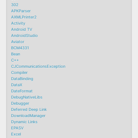
302
APKParser
AXMLPrinter2
Activity
Android TV
AndroidStudio
Aviator
BCM4331
Bean
C++
CJCommunicationsException
Compiler
DataBinding
DataX
DateFormat
DebugNativeLibs
Debugger
Deferred Deep Link
DownloadManager
Dynamic Links
EPASV
Excel