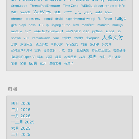
StepScope
ThreadPoolExecutor
Time Zone
WEBGL_debug_renderer_info
WebView
WIFI
WebGL
XML
YYYY
_In_
_Out_
antd
brew
fullgc
chrome
cross-env
dom4j
druid
experimental-webgl
fit
flavor
github api
hexo
iOS
ip
libjpeg-turbo
lxml
manifest
manjaro
mockjs
module
nvm
onActivityForResult
onPageFinished
python
scope
so
人脸支付
spawn
v36
versionCode
vue
中位数
中程数
主动push
众数
兼容问题
动态参数
同步支付
命名空间
均值
多形参
头文件
如何主动PUSH
宽表
异步支付
引流
支付
数据决策
春运交通情况
智能硬件
横表
有缺陷的OpenSSL版本
权限
极差
构造函数
模板
水印
用户体验
纵表
窄表
竖表
蓝牙
资费套餐
香港卡
归档
四月 2026
二月 2026
一月 2026
十二月 2025
六月 2025
二月 2025