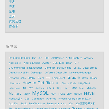
窄表
竖表
纵表
蓝牙
资费套餐
香港卡
标签云
02:00:00:00:00:00
0kb
301
302
APKParser
AXMLPrinter2
Activity
Android TV
AndroidStudio
Aviator
BCM4331
Bean
C++
CJCommunicationsException
Compiler
DataBinding
DataX
DateFormat
DebugNativeLibs
Debugger
Deferred Deep Link
DownloadManager
Gradle
Dynamic Links
EPASV
Excel
FTP
FeignClient
Gson
HBase
How to Get Rich
Hibernate
Http Status Code
HttpClient
Interview
JNI
JVM
Jenkins
JitPack
Kids
Linux
MGR
Mac
Makefile
MySQL
Naval
Manjaro
Mock
NDK
NODE_ENV
Native
Node.js版本
OSS
OpenSpec
Override
Phoenix Query Server 6.0.0
Qualifier
Redis
RestTemplate
RestoreInstance
SDK
SDK更新给开发者
Spring
SPI
ShardingSphere
SimpleDateFormat
Singleton
SpringBatch