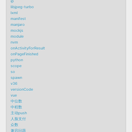
ip
libjpeg-turbo
lxml
manifest
manjaro
mockjs
module
nvm
onActivityForResult
onPageFinished
python
scope
so
spawn
v36
versionCode
vue
中位数
中程数
主动push
人脸支付
众数
兼容问题