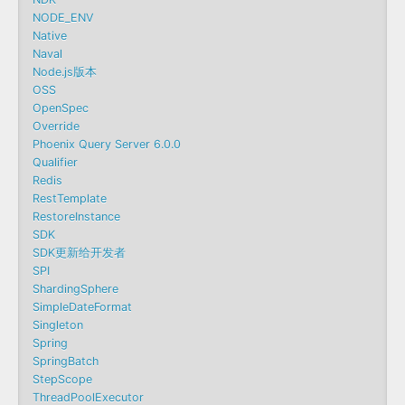
NODE_ENV
Native
Naval
Node.js版本
OSS
OpenSpec
Override
Phoenix Query Server 6.0.0
Qualifier
Redis
RestTemplate
RestoreInstance
SDK
SDK更新给开发者
SPI
ShardingSphere
SimpleDateFormat
Singleton
Spring
SpringBatch
StepScope
ThreadPoolExecutor