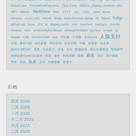
StepScope
ThreadPoolExecutor
Time Zone
WEBGL_debug_renderer_info
WebView
WIFI
WebGL
XML
YYYY
_In_
_Out_
antd
brew
fullgc
chrome
cross-env
dom4j
druid
experimental-webgl
fit
flavor
github api
hexo
iOS
ip
libjpeg-turbo
lxml
manifest
manjaro
mockjs
module
nvm
onActivityForResult
onPageFinished
python
scope
so
人脸支付
spawn
v36
versionCode
vue
中位数
中程数
主动push
众数
兼容问题
动态参数
同步支付
命名空间
均值
多形参
头文件
如何主动PUSH
宽表
异步支付
引流
支付
数据决策
春运交通情况
智能硬件
横表
有缺陷的OpenSSL版本
权限
极差
构造函数
模板
水印
用户体验
纵表
窄表
竖表
蓝牙
资费套餐
香港卡
归档
四月 2026
二月 2026
一月 2026
十二月 2025
六月 2025
二月 2025