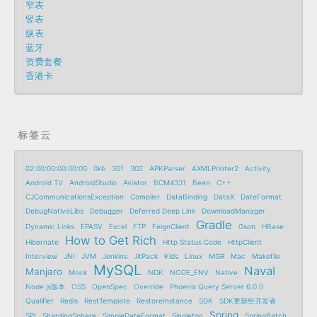
窄表
竖表
纵表
蓝牙
资费套餐
香港卡
标签云
02:00:00:00:00:00
0kb
301
302
APKParser
AXMLPrinter2
Activity
Android TV
AndroidStudio
Aviator
BCM4331
Bean
C++
CJCommunicationsException
Compiler
DataBinding
DataX
DateFormat
DebugNativeLibs
Debugger
Deferred Deep Link
DownloadManager
Gradle
Dynamic Links
EPASV
Excel
FTP
FeignClient
Gson
HBase
How to Get Rich
Hibernate
Http Status Code
HttpClient
Interview
JNI
JVM
Jenkins
JitPack
Kids
Linux
MGR
Mac
Makefile
MySQL
Naval
Manjaro
Mock
NDK
NODE_ENV
Native
Node.js版本
OSS
OpenSpec
Override
Phoenix Query Server 6.0.0
Qualifier
Redis
RestTemplate
RestoreInstance
SDK
SDK更新给开发者
Spring
SPI
ShardingSphere
SimpleDateFormat
Singleton
SpringBatch