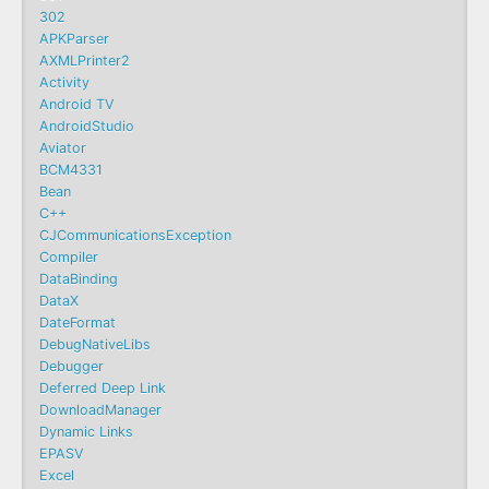
302
APKParser
AXMLPrinter2
Activity
Android TV
AndroidStudio
Aviator
BCM4331
Bean
C++
CJCommunicationsException
Compiler
DataBinding
DataX
DateFormat
DebugNativeLibs
Debugger
Deferred Deep Link
DownloadManager
Dynamic Links
EPASV
Excel