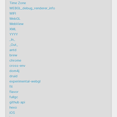
Time Zone
WEBGL_debug_renderer_info
WIFI
WebGL
WebView
XML
YYYY
_In_
_Out_
antd
brew
chrome
cross-env
dom4j
druid
experimental-webgl
fit
flavor
fullgc
github api
hexo
iOS