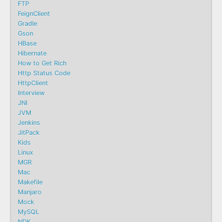
FTP
FeignClient
Gradle
Gson
HBase
Hibernate
How to Get Rich
Http Status Code
HttpClient
Interview
JNI
JVM
Jenkins
JitPack
Kids
Linux
MGR
Mac
Makefile
Manjaro
Mock
MySQL
NDK