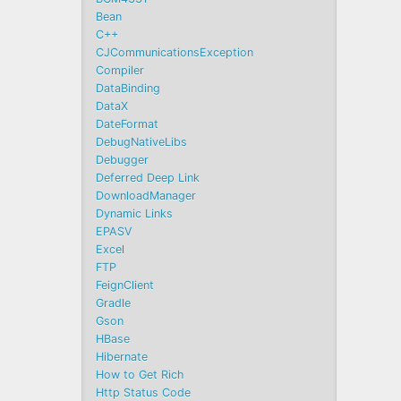
Bean
C++
CJCommunicationsException
Compiler
DataBinding
DataX
DateFormat
DebugNativeLibs
Debugger
Deferred Deep Link
DownloadManager
Dynamic Links
EPASV
Excel
FTP
FeignClient
Gradle
Gson
HBase
Hibernate
How to Get Rich
Http Status Code