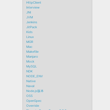
HttpClient
Interview
JNI
JVM
Jenkins
JitPack
Kids
Linux
MGR
Mac
Makefile
Manjaro
Mock
MySQL
NDK
NODE_ENV
Native
Naval
Node.js版本
OSS
OpenSpec
Override