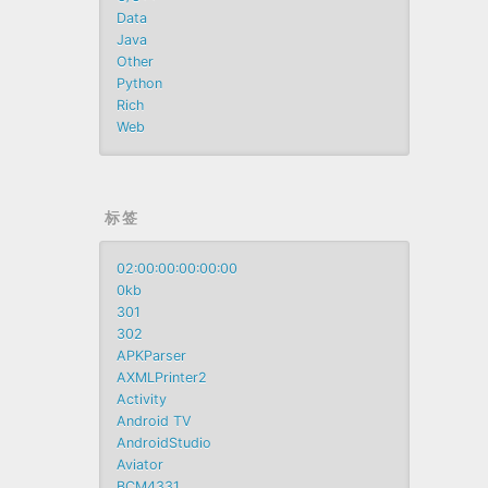
Data
Java
Other
Python
Rich
Web
标签
02:00:00:00:00:00
0kb
301
302
APKParser
AXMLPrinter2
Activity
Android TV
AndroidStudio
Aviator
BCM4331