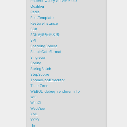
Phoenix Query Server 6.0.0
Qualifier
Redis
RestTemplate
RestoreInstance
SDK
SDK更新给开发者
SPI
ShardingSphere
SimpleDateFormat
Singleton
Spring
SpringBatch
StepScope
ThreadPoolExecutor
Time Zone
WEBGL_debug_renderer_info
WIFI
WebGL
WebView
XML
YYYY
_In_