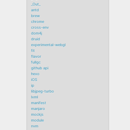
_Out_
antd
brew
chrome
cross-env
dom4j
druid
experimental-webgl
fit
flavor
fullgc
github api
hexo
iOS
ip
libjpeg-turbo
lxml
manifest
manjaro
mockjs
module
nvm