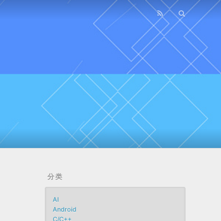
分类
AI
Android
C/C++