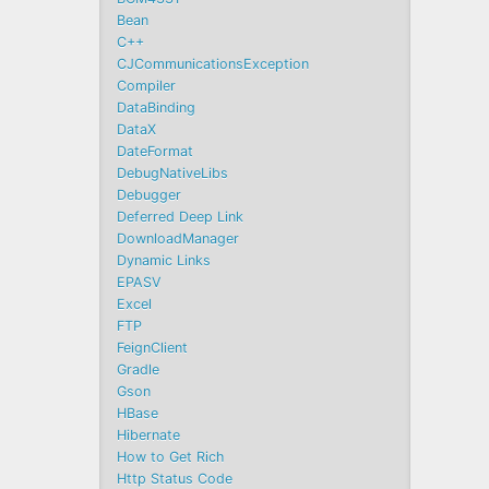
Bean
C++
CJCommunicationsException
Compiler
DataBinding
DataX
DateFormat
DebugNativeLibs
Debugger
Deferred Deep Link
DownloadManager
Dynamic Links
EPASV
Excel
FTP
FeignClient
Gradle
Gson
HBase
Hibernate
How to Get Rich
Http Status Code