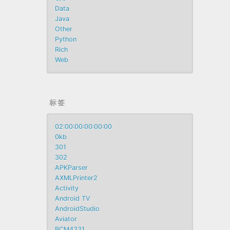
Data
Java
Other
Python
Rich
Web
标签
02:00:00:00:00:00
0kb
301
302
APKParser
AXMLPrinter2
Activity
Android TV
AndroidStudio
Aviator
BCM4331