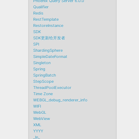
Phoenix Query Server 6.0.0
Qualifier
Redis
RestTemplate
RestoreInstance
SDK
SDK更新给开发者
SPI
ShardingSphere
SimpleDateFormat
Singleton
Spring
SpringBatch
StepScope
ThreadPoolExecutor
Time Zone
WEBGL_debug_renderer_info
WIFI
WebGL
WebView
XML
YYYY
_In_