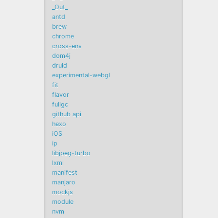
_Out_
antd
brew
chrome
cross-env
dom4j
druid
experimental-webgl
fit
flavor
fullgc
github api
hexo
iOS
ip
libjpeg-turbo
lxml
manifest
manjaro
mockjs
module
nvm