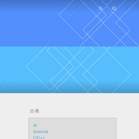
分类
AI
Android
C/C++