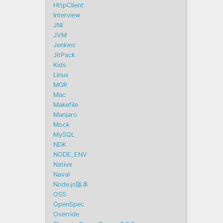
HttpClient
Interview
JNI
JVM
Jenkins
JitPack
Kids
Linux
MGR
Mac
Makefile
Manjaro
Mock
MySQL
NDK
NODE_ENV
Native
Naval
Node.js版本
OSS
OpenSpec
Override