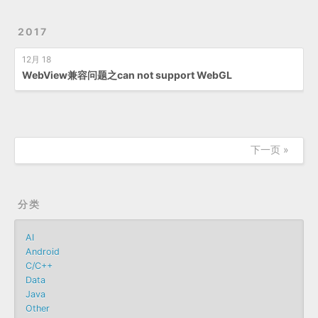
2017
12月 18
WebView兼容问题之can not support WebGL
下一页 »
分类
AI
Android
C/C++
Data
Java
Other