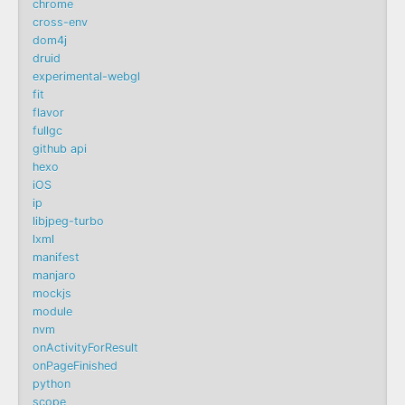
chrome
cross-env
dom4j
druid
experimental-webgl
fit
flavor
fullgc
github api
hexo
iOS
ip
libjpeg-turbo
lxml
manifest
manjaro
mockjs
module
nvm
onActivityForResult
onPageFinished
python
scope