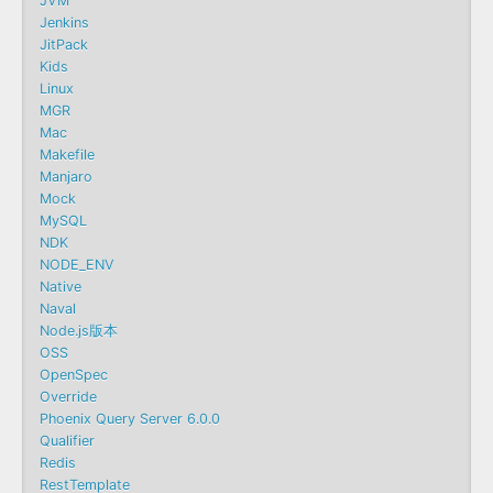
JVM
Jenkins
JitPack
Kids
Linux
MGR
Mac
Makefile
Manjaro
Mock
MySQL
NDK
NODE_ENV
Native
Naval
Node.js版本
OSS
OpenSpec
Override
Phoenix Query Server 6.0.0
Qualifier
Redis
RestTemplate