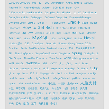
02:00:00:00:00:00
0kb
301
302
APKParser
AXMLPrinter2
Activity
Android TV
AndroidStudio
Aviator
BCM4331
Bean
C++
CJCommunicationsException
Compiler
DataBinding
DataX
DateFormat
DebugNativeLibs
Debugger
Deferred Deep Link
DownloadManager
Gradle
Dynamic Links
EPASV
Excel
FTP
FeignClient
Gson
HBase
How to Get Rich
Hibernate
Http Status Code
HttpClient
Interview
JNI
JVM
Jenkins
JitPack
Kids
Linux
MGR
Mac
Makefile
MySQL
Naval
Manjaro
Mock
NDK
NODE_ENV
Native
Node.js版本
OSS
OpenSpec
Override
Phoenix Query Server 6.0.0
Qualifier
Redis
RestTemplate
RestoreInstance
SDK
SDK更新给开发者
Spring
SPI
ShardingSphere
SimpleDateFormat
Singleton
SpringBatch
StepScope
ThreadPoolExecutor
Time Zone
WEBGL_debug_renderer_info
WebView
WIFI
WebGL
XML
YYYY
_In_
_Out_
antd
brew
fullgc
chrome
cross-env
dom4j
druid
experimental-webgl
fit
flavor
github api
hexo
iOS
ip
libjpeg-turbo
lxml
manifest
manjaro
mockjs
module
nvm
onActivityForResult
onPageFinished
python
scope
so
人脸支付
spawn
v36
versionCode
vue
中位数
中程数
主动push
众数
兼容问题
动态参数
同步支付
命名空间
均值
多形参
头文件
如何主动PUSH
宽表
异步支付
引流
支付
数据决策
春运交通情况
智能硬件
横表
有缺陷的OpenSSL版本
权限
极差
构造函数
模板
水印
用户体验
纵表
窄表
竖表
蓝牙
资费套餐
香港卡