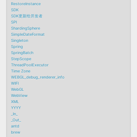
RestoreInstance
SDK
SDK更新给开发者
SPI
ShardingSphere
SimpleDateFormat
Singleton
Spring
SpringBatch
StepScope
ThreadPoolExecutor
Time Zone
WEBGL_debug_renderer_info
WIFI
WebGL
WebView
XML
YYYY
_In_
_Out_
antd
brew