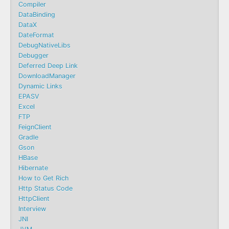
Compiler
DataBinding
DataX
DateFormat
DebugNativeLibs
Debugger
Deferred Deep Link
DownloadManager
Dynamic Links
EPASV
Excel
FTP
FeignClient
Gradle
Gson
HBase
Hibernate
How to Get Rich
Http Status Code
HttpClient
Interview
JNI