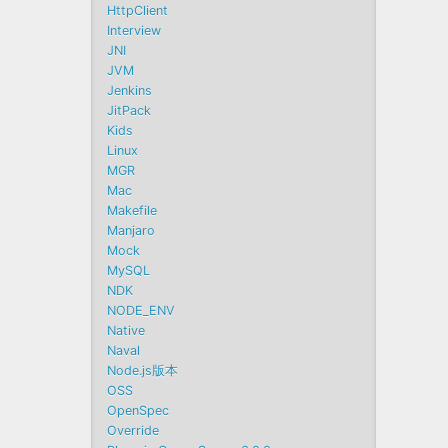
HttpClient
Interview
JNI
JVM
Jenkins
JitPack
Kids
Linux
MGR
Mac
Makefile
Manjaro
Mock
MySQL
NDK
NODE_ENV
Native
Naval
Node.js版本
OSS
OpenSpec
Override