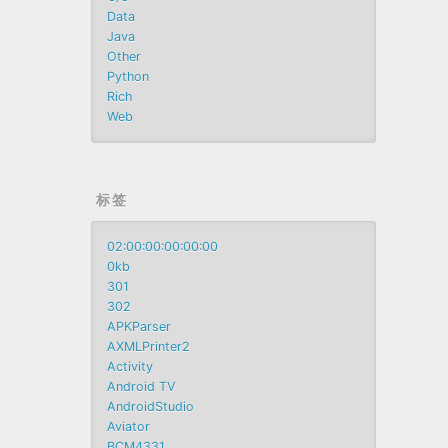
Data
Java
Other
Python
Rich
Web
标签
02:00:00:00:00:00
0kb
301
302
APKParser
AXMLPrinter2
Activity
Android TV
AndroidStudio
Aviator
BCM4331