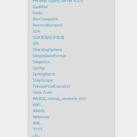
Phoenix Query Server 6.0.0
Qualifier
Redis
RestTemplate
RestoreInstance
SDK
SDK更新给开发者
SPI
ShardingSphere
SimpleDateFormat
Singleton
Spring
SpringBatch
StepScope
ThreadPoolExecutor
Time Zone
WEBGL_debug_renderer_info
WIFI
WebGL
WebView
XML
YYYY
_In_