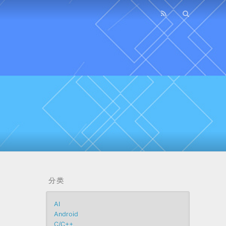
分类
AI
Android
C/C++