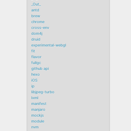
_Out_
antd
brew
chrome
cross-env
dom4j
druid
experimental-webgl
fit
flavor
fullgc
github api
hexo
iOS
ip
libjpeg-turbo
lxml
manifest
manjaro
mockjs
module
nvm