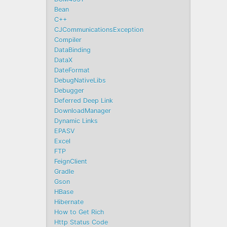
Bean
C++
CJCommunicationsException
Compiler
DataBinding
DataX
DateFormat
DebugNativeLibs
Debugger
Deferred Deep Link
DownloadManager
Dynamic Links
EPASV
Excel
FTP
FeignClient
Gradle
Gson
HBase
Hibernate
How to Get Rich
Http Status Code