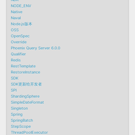
NODE_ENV
Native
Naval
Node.js版本
OSS
OpenSpec
Override
Phoenix Query Server 6.0.0
Qualifier
Redis
RestTemplate
RestoreInstance
SDK
SDK更新给开发者
SPI
ShardingSphere
SimpleDateFormat
Singleton
Spring
SpringBatch
StepScope
ThreadPoolExecutor