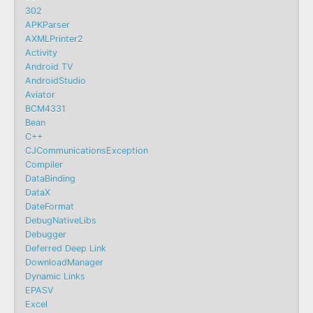
302
APKParser
AXMLPrinter2
Activity
Android TV
AndroidStudio
Aviator
BCM4331
Bean
C++
CJCommunicationsException
Compiler
DataBinding
DataX
DateFormat
DebugNativeLibs
Debugger
Deferred Deep Link
DownloadManager
Dynamic Links
EPASV
Excel