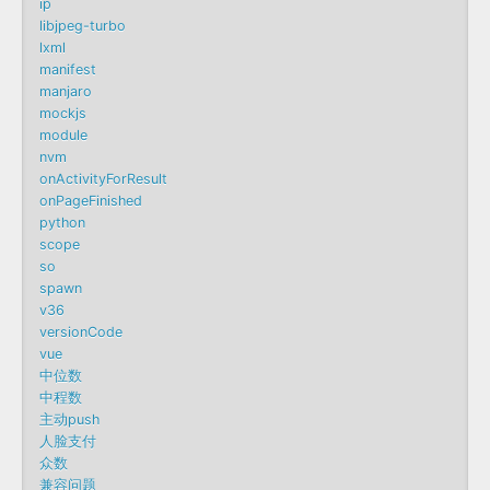
ip
libjpeg-turbo
lxml
manifest
manjaro
mockjs
module
nvm
onActivityForResult
onPageFinished
python
scope
so
spawn
v36
versionCode
vue
中位数
中程数
主动push
人脸支付
众数
兼容问题