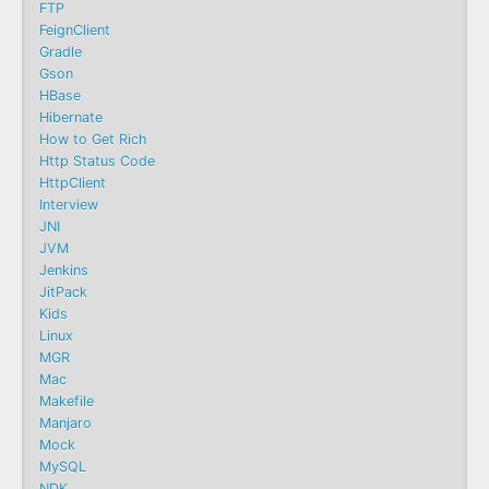
FTP
FeignClient
Gradle
Gson
HBase
Hibernate
How to Get Rich
Http Status Code
HttpClient
Interview
JNI
JVM
Jenkins
JitPack
Kids
Linux
MGR
Mac
Makefile
Manjaro
Mock
MySQL
NDK