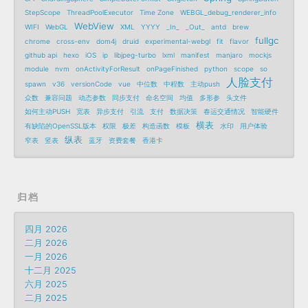
StepScope
ThreadPoolExecutor
Time Zone
WEBGL_debug_renderer_info
WebView
WIFI
WebGL
XML
YYYY
_In_
_Out_
antd
brew
fullgc
chrome
cross-env
dom4j
druid
experimental-webgl
fit
flavor
github api
hexo
iOS
ip
libjpeg-turbo
lxml
manifest
manjaro
mockjs
module
nvm
onActivityForResult
onPageFinished
python
scope
so
人脸支付
spawn
v36
versionCode
vue
中位数
中程数
主动push
众数
兼容问题
动态参数
同步支付
命名空间
均值
多形参
头文件
如何主动PUSH
宽表
异步支付
引流
支付
数据决策
春运交通情况
智能硬件
横表
有缺陷的OpenSSL版本
权限
极差
构造函数
模板
水印
用户体验
纵表
窄表
竖表
蓝牙
资费套餐
香港卡
归档
四月 2026
二月 2026
一月 2026
十二月 2025
六月 2025
二月 2025