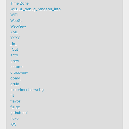
Time Zone
WEBGL_debug_renderer_info
WIFI
WebGL
WebView
XML
YYYY
_In_
_Out_
antd
brew
chrome
cross-env
dom4j
druid
experimental-webgl
fit
flavor
fullgc
github api
hexo
iOS