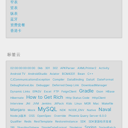
窄表
竖表
纵表
蓝牙
资费套餐
香港卡
标签云
02:00:00:00:00:00
0kb
301
302
APKParser
AXMLPrinter2
Activity
Android TV
AndroidStudio
Aviator
BCM4331
Bean
C++
CJCommunicationsException
Compiler
DataBinding
DataX
DateFormat
DebugNativeLibs
Debugger
Deferred Deep Link
DownloadManager
Gradle
Dynamic Links
EPASV
Excel
FTP
FeignClient
Gson
HBase
How to Get Rich
Hibernate
Http Status Code
HttpClient
Interview
JNI
JVM
Jenkins
JitPack
Kids
Linux
MGR
Mac
Makefile
MySQL
Naval
Manjaro
Mock
NDK
NODE_ENV
Native
Node.js版本
OSS
OpenSpec
Override
Phoenix Query Server 6.0.0
Qualifier
Redis
RestTemplate
RestoreInstance
SDK
SDK更新给开发者
Spring
SPI
ShardingSphere
SimpleDateFormat
Singleton
SpringBatch