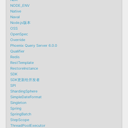
NODE_ENV
Native
Naval
Node.js版本
OSS
OpenSpec
Override
Phoenix Query Server 6.0.0
Qualifier
Redis
RestTemplate
RestoreInstance
SDK
SDK更新给开发者
SPI
ShardingSphere
SimpleDateFormat
Singleton
Spring
SpringBatch
StepScope
ThreadPoolExecutor