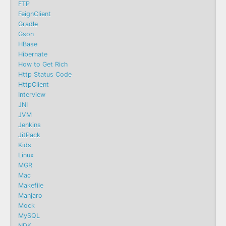
FTP
FeignClient
Gradle
Gson
HBase
Hibernate
How to Get Rich
Http Status Code
HttpClient
Interview
JNI
JVM
Jenkins
JitPack
Kids
Linux
MGR
Mac
Makefile
Manjaro
Mock
MySQL
NDK