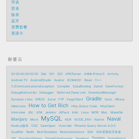
窄表
竖表
纵表
蓝牙
资费套餐
香港卡
标签云
02:00:00:00:00:00
0kb
301
302
APKParser
AXMLPrinter2
Activity
Android TV
AndroidStudio
Aviator
BCM4331
Bean
C++
CJCommunicationsException
Compiler
DataBinding
DataX
DateFormat
DebugNativeLibs
Debugger
Deferred Deep Link
DownloadManager
Gradle
Dynamic Links
EPASV
Excel
FTP
FeignClient
Gson
HBase
How to Get Rich
Hibernate
Http Status Code
HttpClient
Interview
JNI
JVM
Jenkins
JitPack
Kids
Linux
MGR
Mac
Makefile
MySQL
Naval
Manjaro
Mock
NDK
NODE_ENV
Native
Node.js版本
OSS
OpenSpec
Override
Phoenix Query Server 6.0.0
Qualifier
Redis
RestTemplate
RestoreInstance
SDK
SDK更新给开发者
Spring
SPI
ShardingSphere
SimpleDateFormat
Singleton
SpringBatch