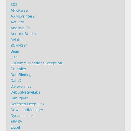
302
APKParser
AXMLPrinter2
Activity
Android TV
AndroidStudio
Aviator
BCM4331
Bean
C++
CJCommunicationsException
Compiler
DataBinding
DataX
DateFormat
DebugNativeLibs
Debugger
Deferred Deep Link
DownloadManager
Dynamic Links
EPASV
Excel