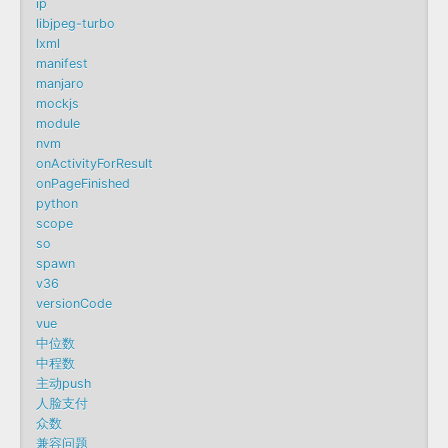
ip
libjpeg-turbo
lxml
manifest
manjaro
mockjs
module
nvm
onActivityForResult
onPageFinished
python
scope
so
spawn
v36
versionCode
vue
中位数
中程数
主动push
人脸支付
众数
兼容问题