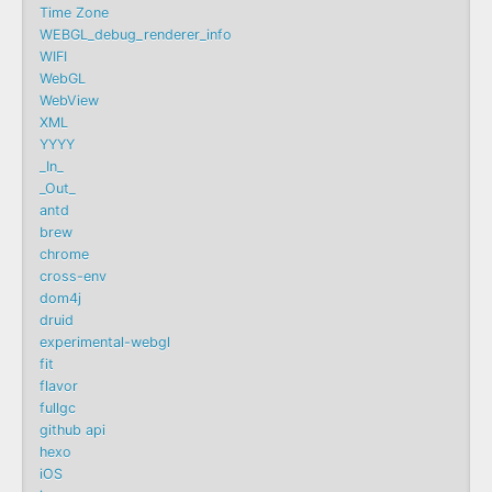
Time Zone
WEBGL_debug_renderer_info
WIFI
WebGL
WebView
XML
YYYY
_In_
_Out_
antd
brew
chrome
cross-env
dom4j
druid
experimental-webgl
fit
flavor
fullgc
github api
hexo
iOS