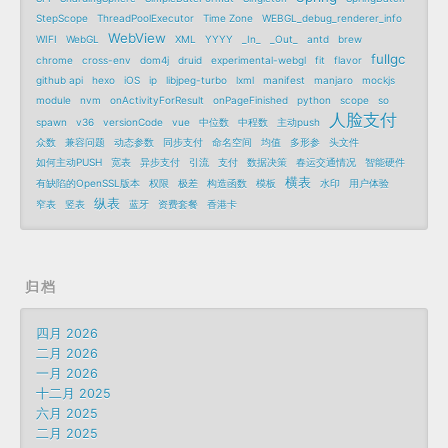
StepScope
ThreadPoolExecutor
Time Zone
WEBGL_debug_renderer_info
WebView
WIFI
WebGL
XML
YYYY
_In_
_Out_
antd
brew
fullgc
chrome
cross-env
dom4j
druid
experimental-webgl
fit
flavor
github api
hexo
iOS
ip
libjpeg-turbo
lxml
manifest
manjaro
mockjs
module
nvm
onActivityForResult
onPageFinished
python
scope
so
人脸支付
spawn
v36
versionCode
vue
中位数
中程数
主动push
众数
兼容问题
动态参数
同步支付
命名空间
均值
多形参
头文件
如何主动PUSH
宽表
异步支付
引流
支付
数据决策
春运交通情况
智能硬件
横表
有缺陷的OpenSSL版本
权限
极差
构造函数
模板
水印
用户体验
纵表
窄表
竖表
蓝牙
资费套餐
香港卡
归档
四月 2026
二月 2026
一月 2026
十二月 2025
六月 2025
二月 2025