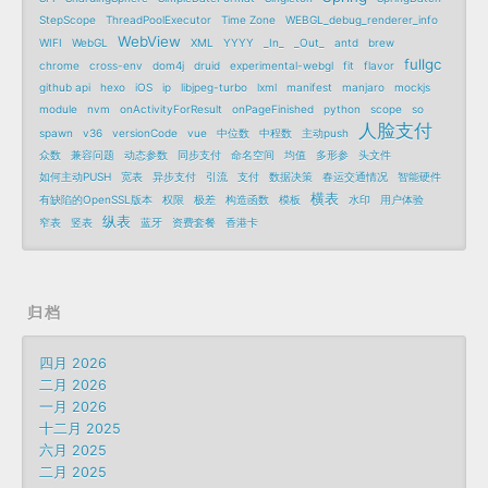
StepScope
ThreadPoolExecutor
Time Zone
WEBGL_debug_renderer_info
WebView
WIFI
WebGL
XML
YYYY
_In_
_Out_
antd
brew
fullgc
chrome
cross-env
dom4j
druid
experimental-webgl
fit
flavor
github api
hexo
iOS
ip
libjpeg-turbo
lxml
manifest
manjaro
mockjs
module
nvm
onActivityForResult
onPageFinished
python
scope
so
人脸支付
spawn
v36
versionCode
vue
中位数
中程数
主动push
众数
兼容问题
动态参数
同步支付
命名空间
均值
多形参
头文件
如何主动PUSH
宽表
异步支付
引流
支付
数据决策
春运交通情况
智能硬件
横表
有缺陷的OpenSSL版本
权限
极差
构造函数
模板
水印
用户体验
纵表
窄表
竖表
蓝牙
资费套餐
香港卡
归档
四月 2026
二月 2026
一月 2026
十二月 2025
六月 2025
二月 2025