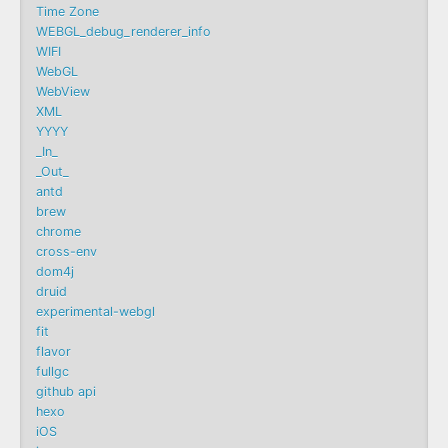
Time Zone
WEBGL_debug_renderer_info
WIFI
WebGL
WebView
XML
YYYY
_In_
_Out_
antd
brew
chrome
cross-env
dom4j
druid
experimental-webgl
fit
flavor
fullgc
github api
hexo
iOS