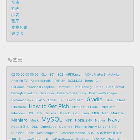
窄表
竖表
纵表
蓝牙
资费套餐
香港卡
标签云
02:00:00:00:00:00
0kb
301
302
APKParser
AXMLPrinter2
Activity
Android TV
AndroidStudio
Aviator
BCM4331
Bean
C++
CJCommunicationsException
Compiler
DataBinding
DataX
DateFormat
DebugNativeLibs
Debugger
Deferred Deep Link
DownloadManager
Gradle
Dynamic Links
EPASV
Excel
FTP
FeignClient
Gson
HBase
How to Get Rich
Hibernate
Http Status Code
HttpClient
Interview
JNI
JVM
Jenkins
JitPack
Kids
Linux
MGR
Mac
Makefile
MySQL
Naval
Manjaro
Mock
NDK
NODE_ENV
Native
Node.js版本
OSS
OpenSpec
Override
Phoenix Query Server 6.0.0
Qualifier
Redis
RestTemplate
RestoreInstance
SDK
SDK更新给开发者
Spring
SPI
ShardingSphere
SimpleDateFormat
Singleton
SpringBatch