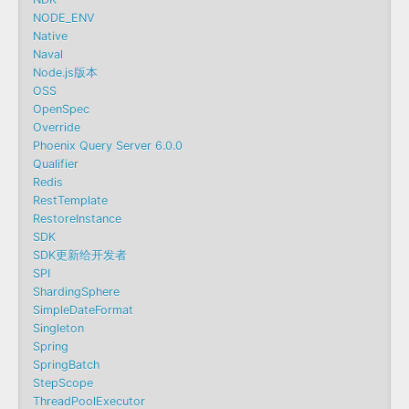
NODE_ENV
Native
Naval
Node.js版本
OSS
OpenSpec
Override
Phoenix Query Server 6.0.0
Qualifier
Redis
RestTemplate
RestoreInstance
SDK
SDK更新给开发者
SPI
ShardingSphere
SimpleDateFormat
Singleton
Spring
SpringBatch
StepScope
ThreadPoolExecutor