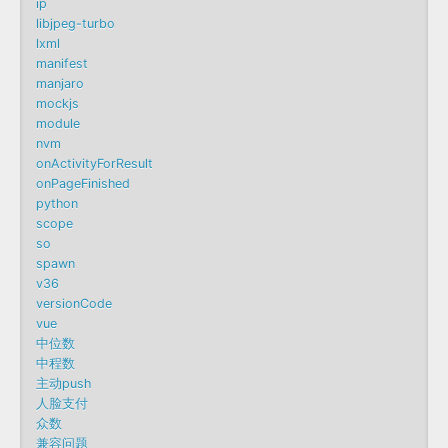
ip
libjpeg-turbo
lxml
manifest
manjaro
mockjs
module
nvm
onActivityForResult
onPageFinished
python
scope
so
spawn
v36
versionCode
vue
中位数
中程数
主动push
人脸支付
众数
兼容问题