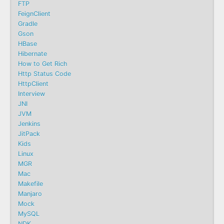
FTP
FeignClient
Gradle
Gson
HBase
Hibernate
How to Get Rich
Http Status Code
HttpClient
Interview
JNI
JVM
Jenkins
JitPack
Kids
Linux
MGR
Mac
Makefile
Manjaro
Mock
MySQL
NDK