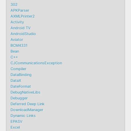
302
APKParser
AXMLPrinter2
Activity
Android TV
AndroidStudio
Aviator
BCM4331
Bean
C++
CJCommunicationsException
Compiler
DataBinding
DataX
DateFormat
DebugNativeLibs
Debugger
Deferred Deep Link
DownloadManager
Dynamic Links
EPASV
Excel